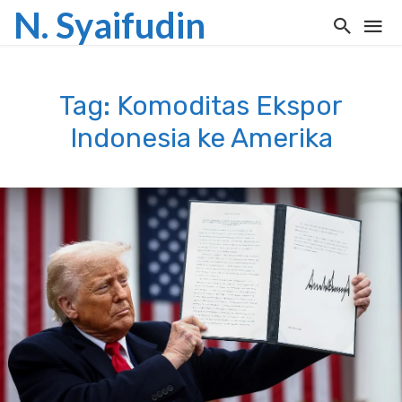
N. Syaifudin
Tag: Komoditas Ekspor
Indonesia ke Amerika